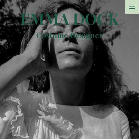
EMMA DOCK
Projects
Costume Designer
Photos
Sketchbook
Resume
Contact